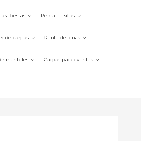
ara fiestas
Renta de sillas
er de carpas
Renta de lonas
de manteles
Carpas para eventos