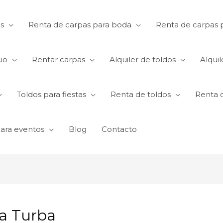
s
Renta de carpas para boda
Renta de carpas p
io
Rentar carpas
Alquiler de toldos
Alquil
Toldos para fiestas
Renta de toldos
Renta 
para eventos
Blog
Contacto
La Turba