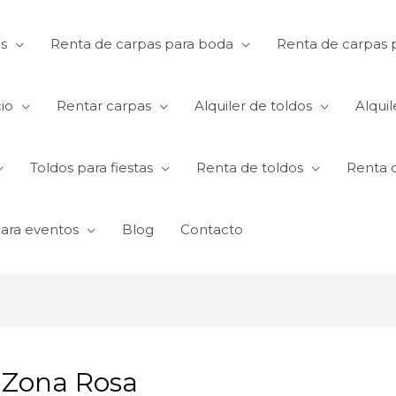
s
Renta de carpas para boda
Renta de carpas p
io
Rentar carpas
Alquiler de toldos
Alquil
Toldos para fiestas
Renta de toldos
Renta 
para eventos
Blog
Contacto
 Zona Rosa