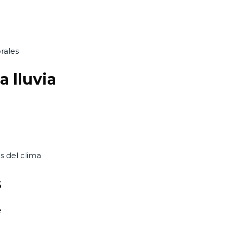
rales
a lluvia
s del clima
s
e