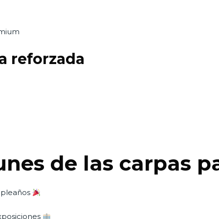
emium
a reforzada
es de las carpas p
umpleaños
exposiciones