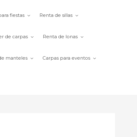
ara fiestas
Renta de sillas
er de carpas
Renta de lonas
de manteles
Carpas para eventos