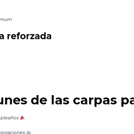
emium
a reforzada
es de las carpas p
umpleaños
exposiciones