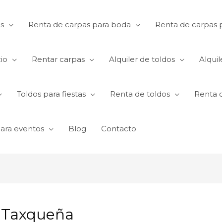
s
Renta de carpas para boda
Renta de carpas p
io
Rentar carpas
Alquiler de toldos
Alquil
Toldos para fiestas
Renta de toldos
Renta 
para eventos
Blog
Contacto
n Taxqueña