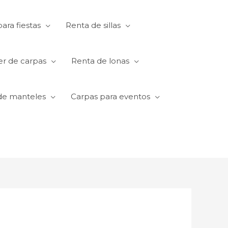
ara fiestas
Renta de sillas
er de carpas
Renta de lonas
de manteles
Carpas para eventos