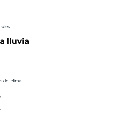
rales
a lluvia
s del clima
s
e