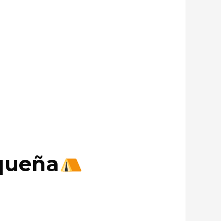
xqueña