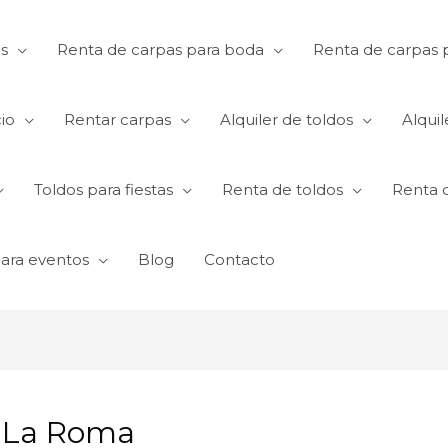
s
Renta de carpas para boda
Renta de carpas p
io
Rentar carpas
Alquiler de toldos
Alquil
Toldos para fiestas
Renta de toldos
Renta 
para eventos
Blog
Contacto
n La Roma