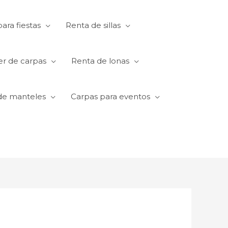
ara fiestas
Renta de sillas
er de carpas
Renta de lonas
de manteles
Carpas para eventos