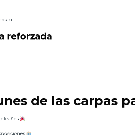
emium
a reforzada
es de las carpas p
umpleaños
exposiciones