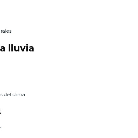
rales
a lluvia
s del clima
s
e