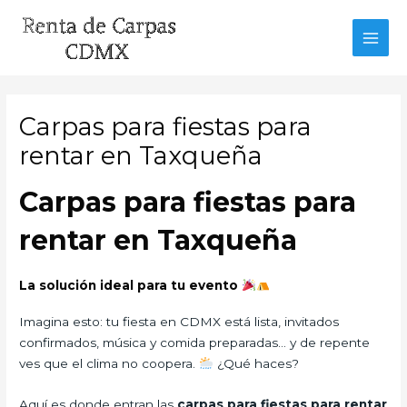
Ir
al
MAI
contenido
MEN
Carpas para fiestas para
rentar en Taxqueña
Carpas para fiestas para
rentar en Taxqueña
La solución ideal para tu evento
Imagina esto: tu fiesta en CDMX está lista, invitados
confirmados, música y comida preparadas… y de repente
ves que el clima no coopera.
¿Qué haces?
Aquí es donde entran las
carpas para fiestas para rentar