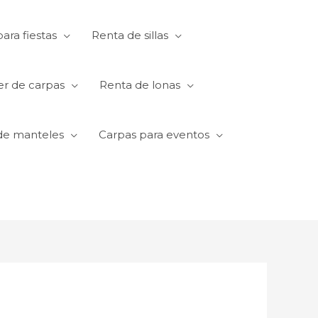
ara fiestas
Renta de sillas
er de carpas
Renta de lonas
de manteles
Carpas para eventos