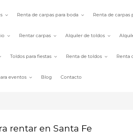
s
Renta de carpas para boda
Renta de carpas p
io
Rentar carpas
Alquiler de toldos
Alquil
Toldos para fiestas
Renta de toldos
Renta 
para eventos
Blog
Contacto
ra rentar en Santa Fe