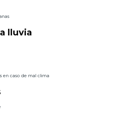
ianas
a lluvia
os en caso de mal clima
s
e