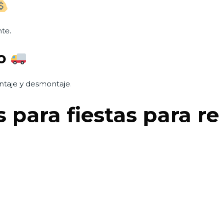
te.
do
taje y desmontaje.
 para fiestas para r