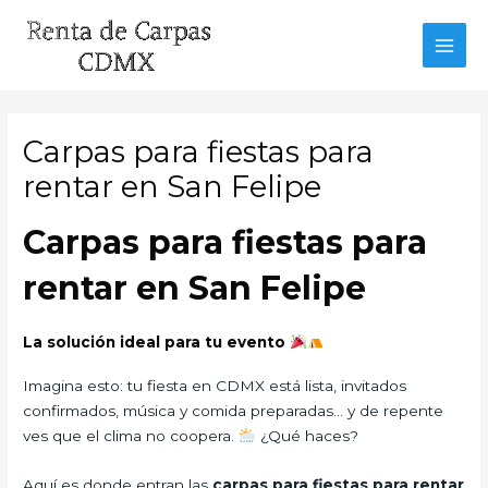
Ir
al
MAI
contenido
MEN
Carpas para fiestas para
rentar en San Felipe
Carpas para fiestas para
rentar en San Felipe
La solución ideal para tu evento
Imagina esto: tu fiesta en CDMX está lista, invitados
confirmados, música y comida preparadas… y de repente
ves que el clima no coopera.
¿Qué haces?
Aquí es donde entran las
carpas para fiestas para rentar