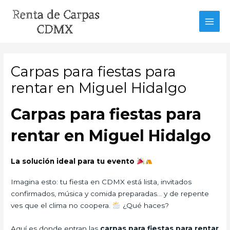
Ir
al
MAI
contenido
MEN
Carpas para fiestas para
rentar en Miguel Hidalgo
Carpas para fiestas para
rentar en Miguel Hidalgo
La solución ideal para tu evento
Imagina esto: tu fiesta en CDMX está lista, invitados
confirmados, música y comida preparadas… y de repente
ves que el clima no coopera.
¿Qué haces?
Aquí es donde entran las
carpas para fiestas para rentar