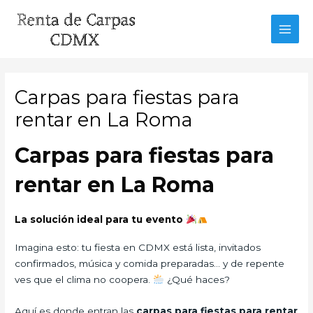
Ir
al
MAI
contenido
MEN
Carpas para fiestas para
rentar en La Roma
Carpas para fiestas para
rentar en La Roma
La solución ideal para tu evento
Imagina esto: tu fiesta en CDMX está lista, invitados
confirmados, música y comida preparadas… y de repente
ves que el clima no coopera.
¿Qué haces?
Aquí es donde entran las
carpas para fiestas para rentar