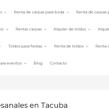
s
Renta de carpas para boda
Renta de carpas p
io
Rentar carpas
Alquiler de toldos
Alquil
Toldos para fiestas
Renta de toldos
Renta 
para eventos
Blog
Contacto
tesanales en Tacuba