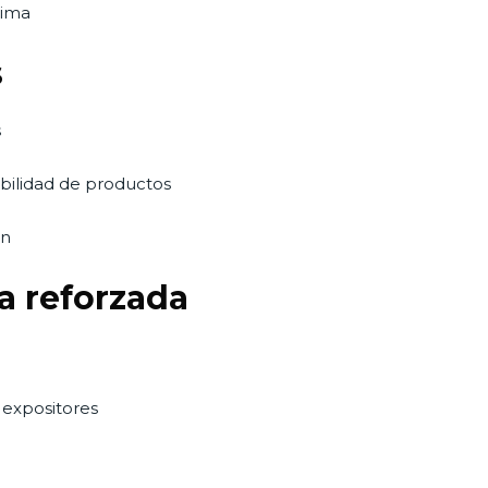
lima
s
s
sibilidad de productos
ón
a reforzada
 expositores