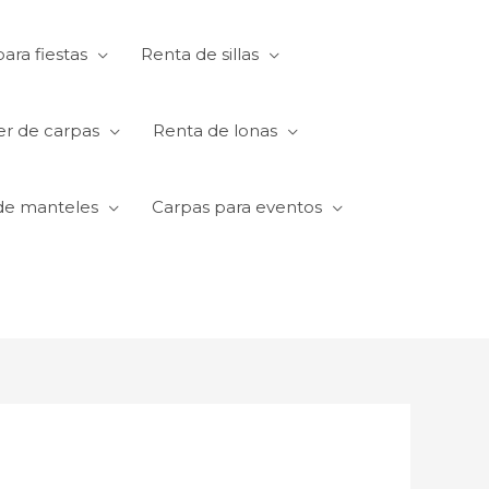
ara fiestas
Renta de sillas
er de carpas
Renta de lonas
de manteles
Carpas para eventos