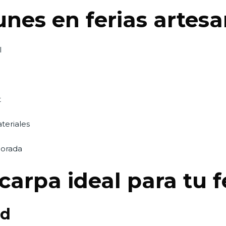
nes en ferias artes
l
t
teriales
porada
carpa ideal para tu f
ad