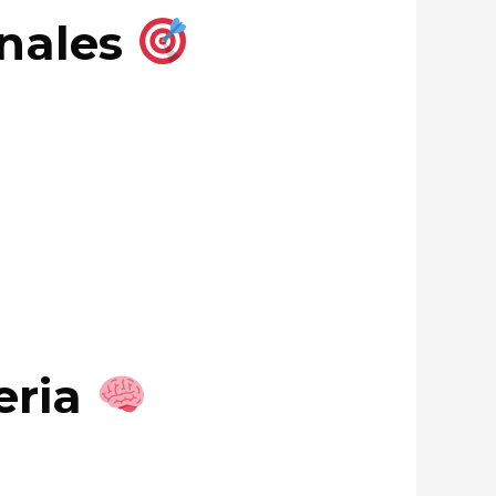
anales
eria