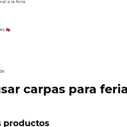
l a la feria
les
da
sar carpas para feri
us productos