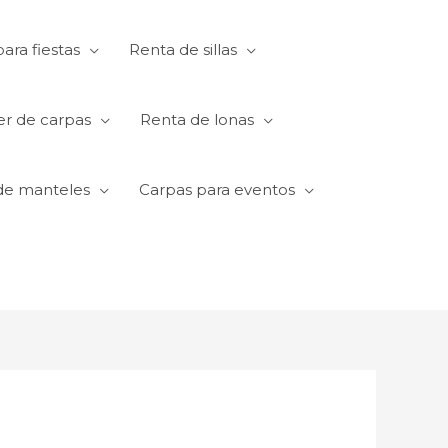
ara fiestas
Renta de sillas
er de carpas
Renta de lonas
de manteles
Carpas para eventos