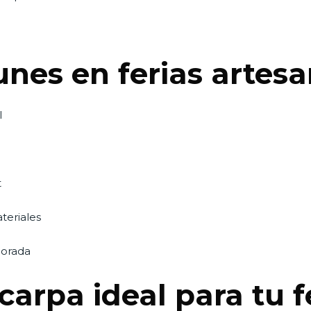
nes en ferias artes
l
t
teriales
porada
carpa ideal para tu f