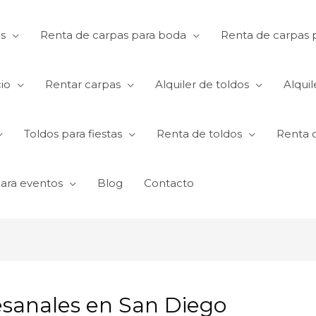
s
Renta de carpas para boda
Renta de carpas p
io
Rentar carpas
Alquiler de toldos
Alquil
Toldos para fiestas
Renta de toldos
Renta 
para eventos
Blog
Contacto
tesanales en San Diego