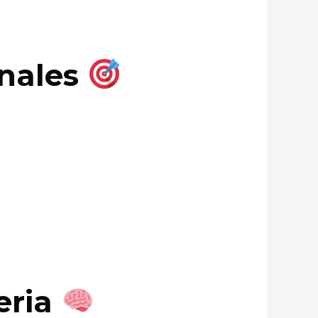
anales
eria