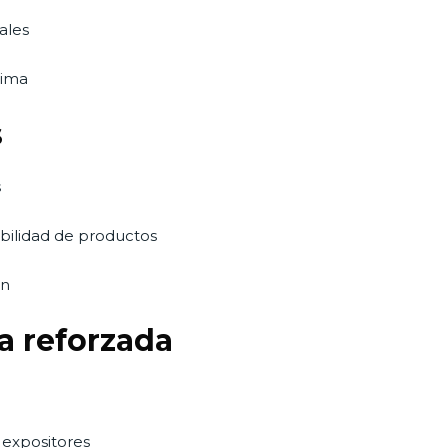
ales
lima
s
s
sibilidad de productos
ón
a reforzada
 expositores