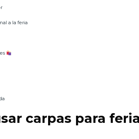
or
l a la feria
les
da
sar carpas para feri