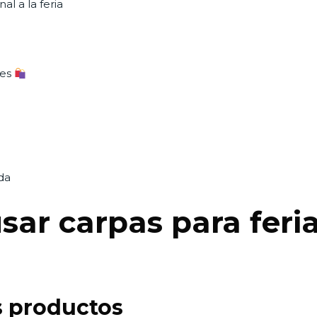
l a la feria
les
da
sar carpas para feri
us productos