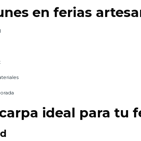
nes en ferias artes
l
t
teriales
porada
carpa ideal para tu f
ad