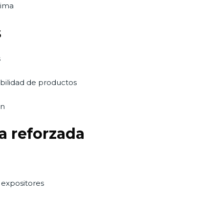
lima
s
s
sibilidad de productos
ón
a reforzada
 expositores