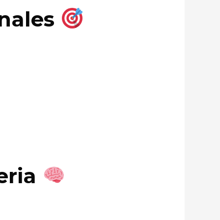
anales
eria