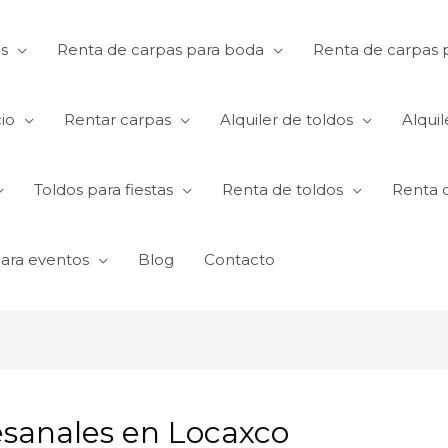
s
Renta de carpas para boda
Renta de carpas p
io
Rentar carpas
Alquiler de toldos
Alquil
Toldos para fiestas
Renta de toldos
Renta 
para eventos
Blog
Contacto
tesanales en Locaxco