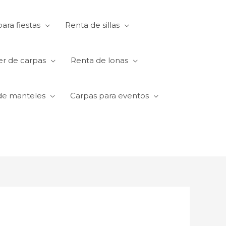
ara fiestas
Renta de sillas
er de carpas
Renta de lonas
de manteles
Carpas para eventos