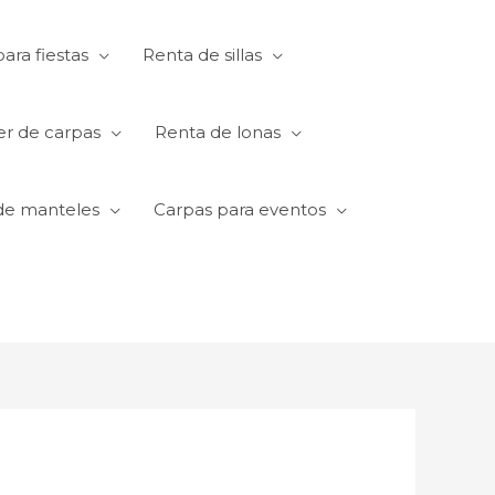
ara fiestas
Renta de sillas
er de carpas
Renta de lonas
de manteles
Carpas para eventos