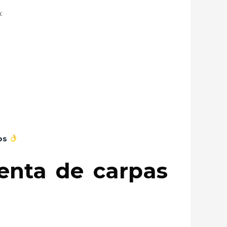
:
os
renta de carpas