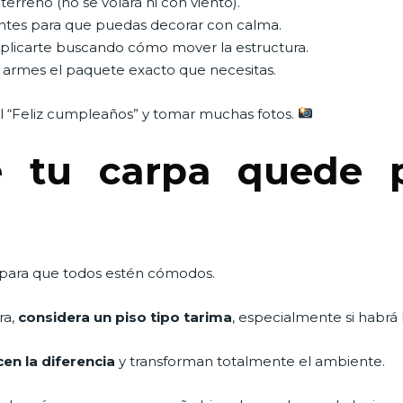
terreno (no se volará ni con viento).
ntes para que puedas decorar con calma.
mplicarte buscando cómo mover la estructura.
ue armes el paquete exacto que necesitas.
 el “Feliz cumpleaños” y tomar muchas fotos.
e tu carpa quede p
 para que todos estén cómodos.
ra,
considera un piso tipo tarima
, especialmente si habrá 
cen la diferencia
y transforman totalmente el ambiente.