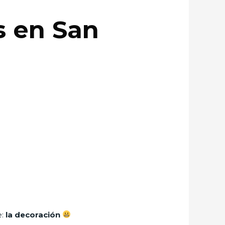
s en San
e:
la decoración