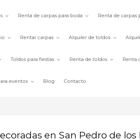
s
Renta de carpas para boda
Renta de carpas p
io
Rentar carpas
Alquiler de toldos
Alquil
Toldos para fiestas
Renta de toldos
Renta 
para eventos
Blog
Contacto
ecoradas en San Pedro de los 