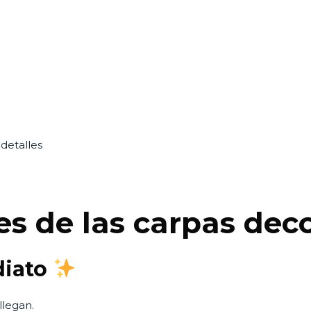
detalles
les de las carpas de
diato
llegan.