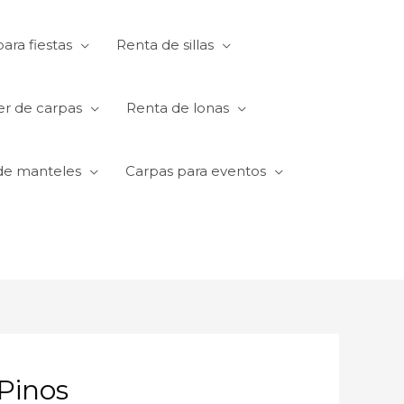
ara fiestas
Renta de sillas
er de carpas
Renta de lonas
de manteles
Carpas para eventos
Pinos