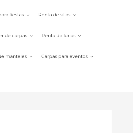
ara fiestas
Renta de sillas
er de carpas
Renta de lonas
de manteles
Carpas para eventos