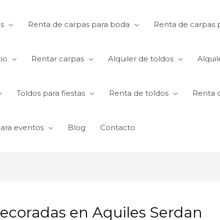
s
Renta de carpas para boda
Renta de carpas p
io
Rentar carpas
Alquiler de toldos
Alquil
Toldos para fiestas
Renta de toldos
Renta 
para eventos
Blog
Contacto
decoradas en Aquiles Serdan