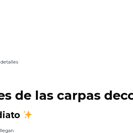
detalles
les de las carpas de
diato
llegan.