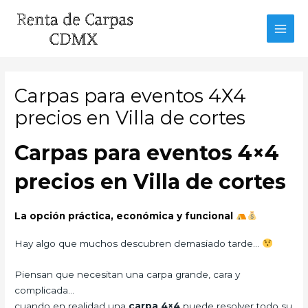
Ir
al
MAI
contenido
MEN
Carpas para eventos 4X4
precios en Villa de cortes
Carpas para eventos 4×4
precios en Villa de cortes
La opción práctica, económica y funcional
Hay algo que muchos descubren demasiado tarde…
Piensan que necesitan una carpa grande, cara y
complicada…
cuando en realidad una
carpa 4×4
puede resolver todo su