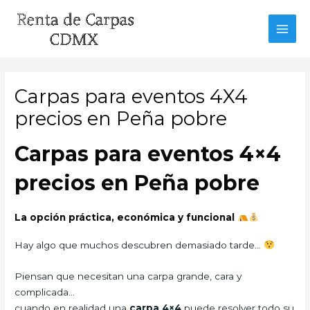
Ir
al
MAI
contenido
MEN
Carpas para eventos 4X4
precios en Peña pobre
Carpas para eventos 4×4
precios en Peña pobre
La opción práctica, económica y funcional
Hay algo que muchos descubren demasiado tarde…
Piensan que necesitan una carpa grande, cara y
complicada…
cuando en realidad una
carpa 4×4
puede resolver todo su