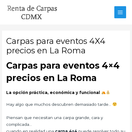
Ir
al
MAI
contenido
MEN
Carpas para eventos 4X4
precios en La Roma
Carpas para eventos 4×4
precios en La Roma
La opción práctica, económica y funcional
Hay algo que muchos descubren demasiado tarde…
Piensan que necesitan una carpa grande, cara y
complicada…
cuando en realidad una
carpa 4×4
puede resolver todo su