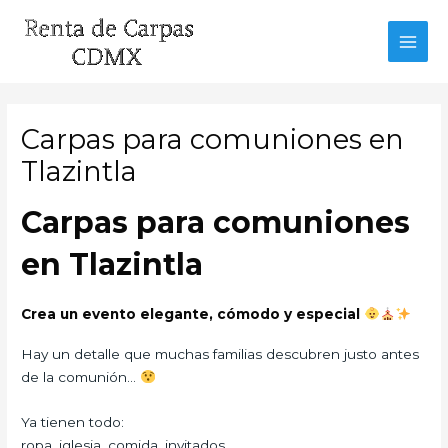
Ir
al
MAI
contenido
MEN
Carpas para comuniones en
Tlazintla
Carpas para comuniones
en Tlazintla
Crea un evento elegante, cómodo y especial
Hay un detalle que muchas familias descubren justo antes
de la comunión…
Ya tienen todo:
ropa, iglesia, comida, invitados…