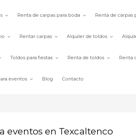
s
Renta de carpas para boda
Renta de carpas p
io
Rentar carpas
Alquiler de toldos
Alquil
Toldos para fiestas
Renta de toldos
Renta 
para eventos
Blog
Contacto
a eventos en Texcaltenco