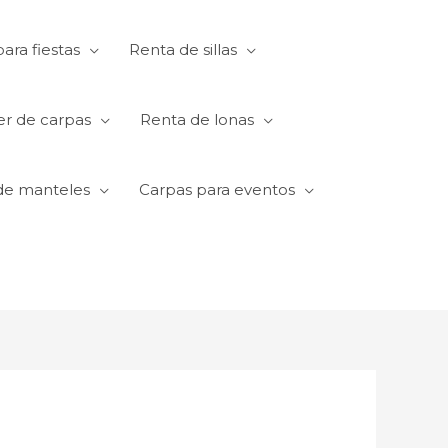
ara fiestas
Renta de sillas
er de carpas
Renta de lonas
de manteles
Carpas para eventos