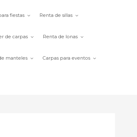
ara fiestas
Renta de sillas
er de carpas
Renta de lonas
de manteles
Carpas para eventos