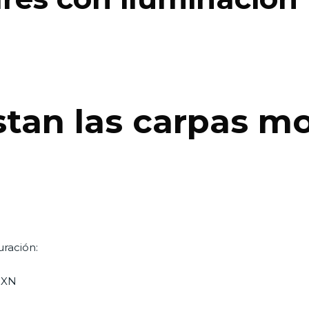
tan las carpas m
ración:
MXN