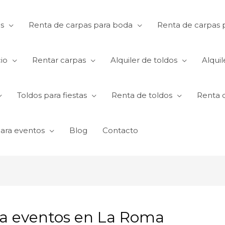
s
Renta de carpas para boda
Renta de carpas p
io
Rentar carpas
Alquiler de toldos
Alquil
Toldos para fiestas
Renta de toldos
Renta 
para eventos
Blog
Contacto
a eventos en La Roma