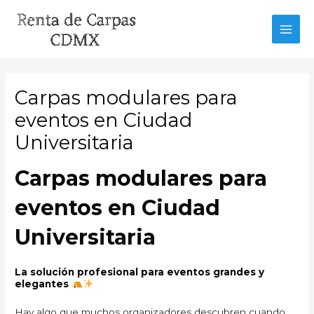
Ir
al
MAI
contenido
MEN
Carpas modulares para
eventos en Ciudad
Universitaria
Carpas modulares para
eventos en Ciudad
Universitaria
La solución profesional para eventos grandes y
elegantes
Hay algo que muchos organizadores descubren cuando