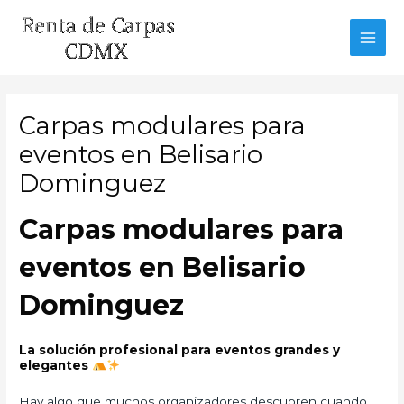
Ir
al
MAI
contenido
MEN
Carpas modulares para
eventos en Belisario
Dominguez
Carpas modulares para
eventos en Belisario
Dominguez
La solución profesional para eventos grandes y
elegantes
Hay algo que muchos organizadores descubren cuando