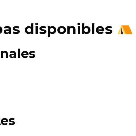
pas disponibles
onales
tes