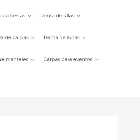
ara fiestas
Renta de sillas
er de carpas
Renta de lonas
de manteles
Carpas para eventos