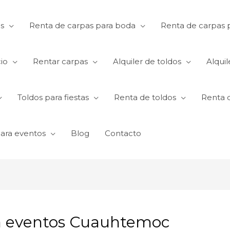
s
Renta de carpas para boda
Renta de carpas p
io
Rentar carpas
Alquiler de toldos
Alquil
Toldos para fiestas
Renta de toldos
Renta 
para eventos
Blog
Contacto
ra eventos Cuauhtemoc