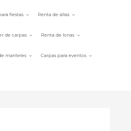
ara fiestas
Renta de sillas
er de carpas
Renta de lonas
de manteles
Carpas para eventos