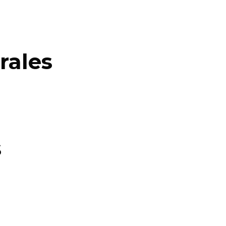
rales
s