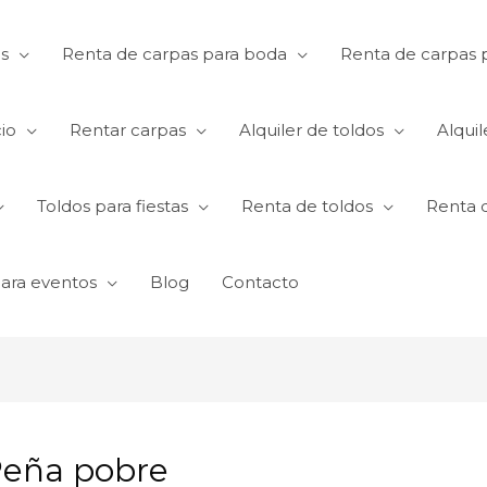
s
Renta de carpas para boda
Renta de carpas p
io
Rentar carpas
Alquiler de toldos
Alquil
Toldos para fiestas
Renta de toldos
Renta 
para eventos
Blog
Contacto
 Peña pobre