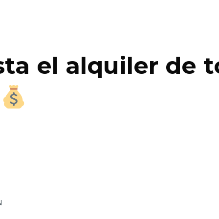
a el alquiler de 
?
N