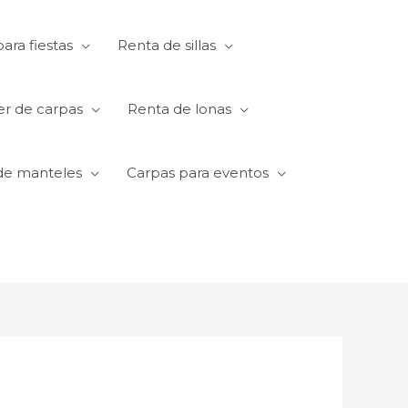
ara fiestas
Renta de sillas
er de carpas
Renta de lonas
de manteles
Carpas para eventos