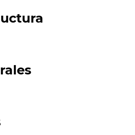
ructura
rales
s