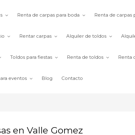
s
Renta de carpas para boda
Renta de carpas p
io
Rentar carpas
Alquiler de toldos
Alquil
Toldos para fiestas
Renta de toldos
Renta 
para eventos
Blog
Contacto
esas en Valle Gomez