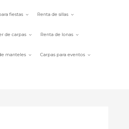
ara fiestas
Renta de sillas
er de carpas
Renta de lonas
de manteles
Carpas para eventos