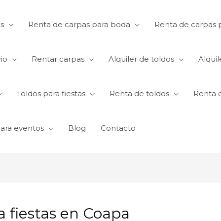
s
Renta de carpas para boda
Renta de carpas p
io
Rentar carpas
Alquiler de toldos
Alquil
Toldos para fiestas
Renta de toldos
Renta 
para eventos
Blog
Contacto
a fiestas en Coapa