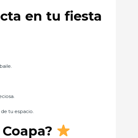
ta en tu fiesta
baile.
eciosa.
 de tu espacio.
n Coapa?