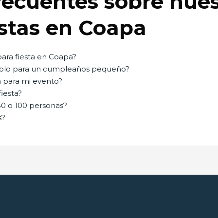
ecuentes sobre nues
estas en Coapa
ara fiesta en Coapa?
solo para un cumpleaños pequeño?
n para mi evento?
fiesta?
0 o 100 personas?
s?