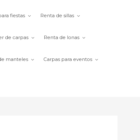
ara fiestas
Renta de sillas
er de carpas
Renta de lonas
de manteles
Carpas para eventos