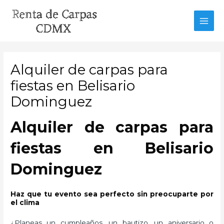
Ir
al
MAI
contenido
MEN
Alquiler de carpas para
fiestas en Belisario
Dominguez
Alquiler de carpas para
fiestas en Belisario
Dominguez
Haz que tu evento sea perfecto sin preocuparte por
el clima
¿Planeas un cumpleaños, un bautizo, un aniversario o