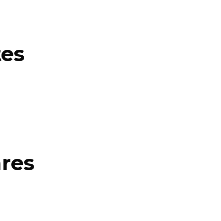
tes
res