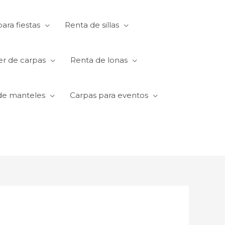
ara fiestas
Renta de sillas
er de carpas
Renta de lonas
de manteles
Carpas para eventos