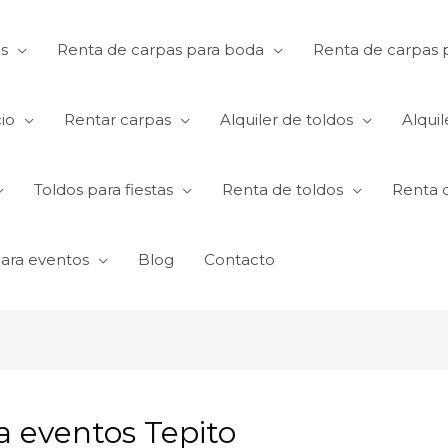
s
Renta de carpas para boda
Renta de carpas p
io
Rentar carpas
Alquiler de toldos
Alquil
Toldos para fiestas
Renta de toldos
Renta 
para eventos
Blog
Contacto
a eventos Tepito