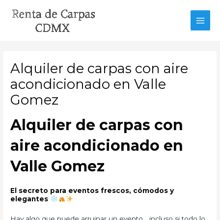
Ir
al
MAI
contenido
MEN
Alquiler de carpas con aire
acondicionado en Valle
Gomez
Alquiler de carpas con
aire acondicionado en
Valle Gomez
El secreto para eventos frescos, cómodos y
elegantes
Hay algo que puede arruinar un evento… incluso si todo lo