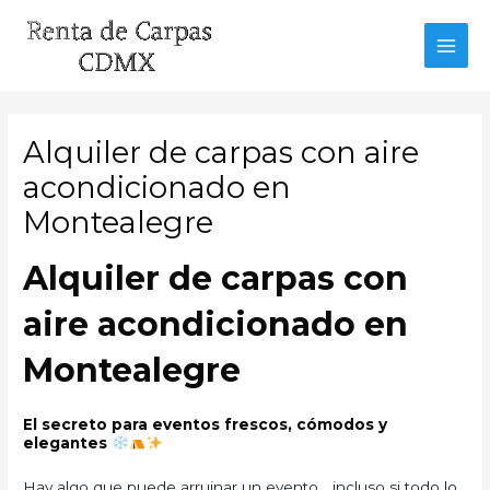
Ir
al
MAI
contenido
MEN
Alquiler de carpas con aire
acondicionado en
Montealegre
Alquiler de carpas con
aire acondicionado en
Montealegre
El secreto para eventos frescos, cómodos y
elegantes
Hay algo que puede arruinar un evento… incluso si todo lo