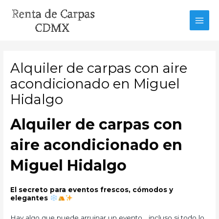
Ir
al
MAI
contenido
MEN
Alquiler de carpas con aire
acondicionado en Miguel
Hidalgo
Alquiler de carpas con
aire acondicionado en
Miguel Hidalgo
El secreto para eventos frescos, cómodos y
elegantes
Hay algo que puede arruinar un evento… incluso si todo lo