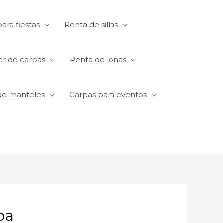
ara fiestas
Renta de sillas
er de carpas
Renta de lonas
de manteles
Carpas para eventos
ba