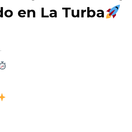
o en La Turba
.