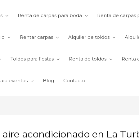
s
Renta de carpas para boda
Renta de carpas p
io
Rentar carpas
Alquiler de toldos
Alquil
Toldos para fiestas
Renta de toldos
Renta 
para eventos
Blog
Contacto
n aire acondicionado en La Tur