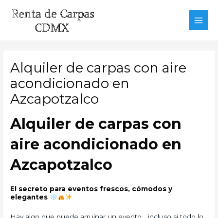
Ir
al
MAI
contenido
MEN
Alquiler de carpas con aire
acondicionado en
Azcapotzalco
Alquiler de carpas con
aire acondicionado en
Azcapotzalco
El secreto para eventos frescos, cómodos y
elegantes
Hay algo que puede arruinar un evento… incluso si todo lo