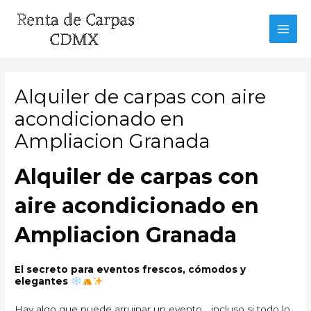
Ir
al
MAI
contenido
MEN
Alquiler de carpas con aire
acondicionado en
Ampliacion Granada
Alquiler de carpas con
aire acondicionado en
Ampliacion Granada
El secreto para eventos frescos, cómodos y
elegantes
Hay algo que puede arruinar un evento… incluso si todo lo