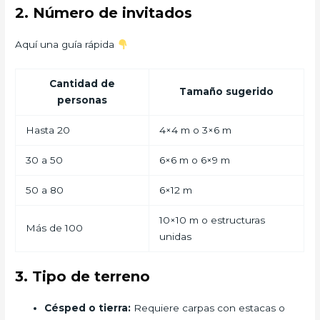
2. Número de invitados
Aquí una guía rápida
Cantidad de
Tamaño sugerido
personas
Hasta 20
4×4 m o 3×6 m
30 a 50
6×6 m o 6×9 m
50 a 80
6×12 m
10×10 m o estructuras
Más de 100
unidas
3. Tipo de terreno
Césped o tierra:
Requiere carpas con estacas o