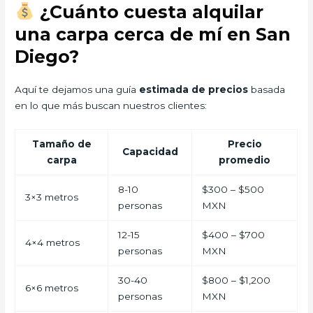
¿Cuánto cuesta alquilar
una carpa cerca de mí en San
Diego?
Aquí te dejamos una guía
estimada de precios
basada
en lo que más buscan nuestros clientes:
Tamaño de
Precio
Capacidad
carpa
promedio
8-10
$300 – $500
3×3 metros
personas
MXN
12-15
$400 – $700
4×4 metros
personas
MXN
30-40
$800 – $1,200
6×6 metros
personas
MXN