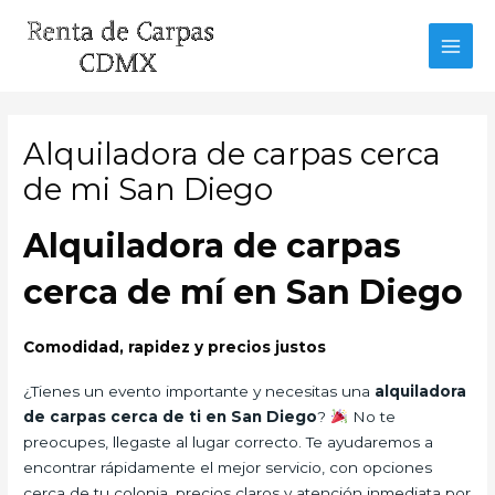
Ir
al
MAI
contenido
MEN
Alquiladora de carpas cerca
de mi San Diego
Alquiladora de carpas
cerca de mí en San Diego
Comodidad, rapidez y precios justos
¿Tienes un evento importante y necesitas una
alquiladora
de carpas cerca de ti en San Diego
?
No te
preocupes, llegaste al lugar correcto. Te ayudaremos a
encontrar rápidamente el mejor servicio, con opciones
cerca de tu colonia, precios claros y atención inmediata por