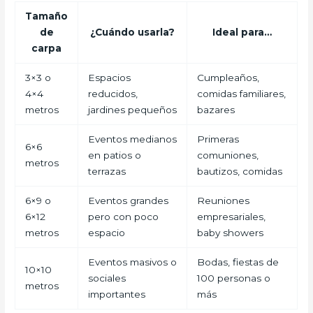
Tamaño
de
¿Cuándo usarla?
Ideal para…
carpa
3×3 o
Espacios
Cumpleaños,
4×4
reducidos,
comidas familiares,
metros
jardines pequeños
bazares
Eventos medianos
Primeras
6×6
en patios o
comuniones,
metros
terrazas
bautizos, comidas
6×9 o
Eventos grandes
Reuniones
6×12
pero con poco
empresariales,
metros
espacio
baby showers
Eventos masivos o
Bodas, fiestas de
10×10
sociales
100 personas o
metros
importantes
más