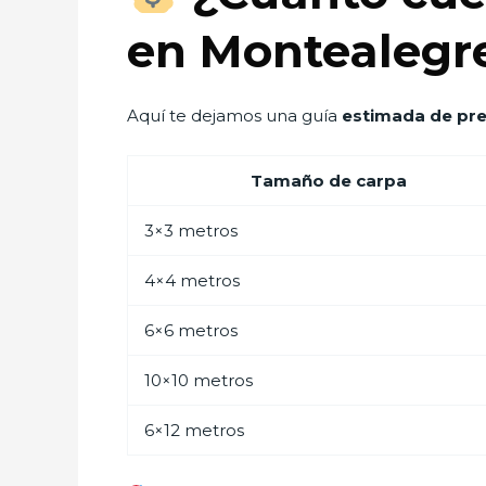
en Montealegr
Aquí te dejamos una guía
estimada de pre
Tamaño de carpa
3×3 metros
4×4 metros
6×6 metros
10×10 metros
6×12 metros