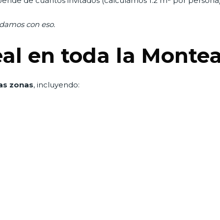
ende de cuántos invitados (calculamos 1.2 m² por persona
udamos con eso.
al en toda la Monte
as zonas
, incluyendo: