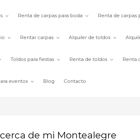
s
Renta de carpas para boda
Renta de carpas p
io
Rentar carpas
Alquiler de toldos
Alquil
Toldos para fiestas
Renta de toldos
Renta 
para eventos
Blog
Contacto
 cerca de mi Montealegre