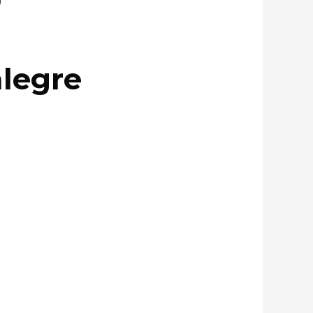
)
alegre