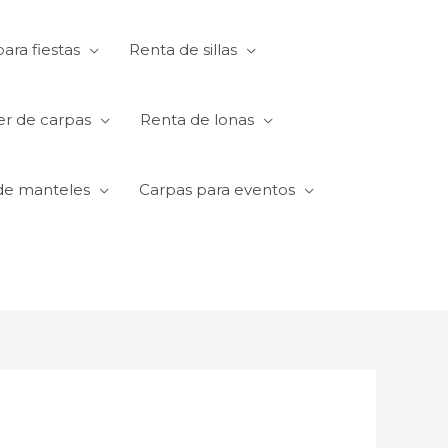
ara fiestas
Renta de sillas
er de carpas
Renta de lonas
de manteles
Carpas para eventos