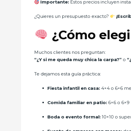
Importante:
Estos precios incluyen instal
¿Quieres un presupuesto exacto?
¡Escr
¿Cómo elegir
Muchos clientes nos preguntan:
“¿Y si me queda muy chica la carpa?”
o
“
Te dejamos esta guía práctica:
Fiesta infantil en casa:
4×4 o 6×6 me
Comida familiar en patio:
6×6 o 6×9
Boda o evento formal:
10×10 o super