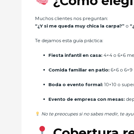
¿Cómo elegir
Muchos clientes nos preguntan:
“¿Y si me queda muy chica la carpa?”
o
“
Te dejamos esta guía práctica:
Fiesta infantil en casa:
4×4 o 6×6 me
Comida familiar en patio:
6×6 o 6×9
Boda o evento formal:
10×10 o super
Evento de empresa con mesas:
dep
No te preocupes si no sabes medir, te ay
Cobertura re