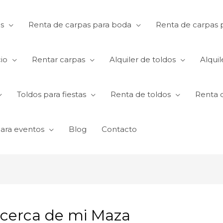
s
Renta de carpas para boda
Renta de carpas p
io
Rentar carpas
Alquiler de toldos
Alquil
Toldos para fiestas
Renta de toldos
Renta 
para eventos
Blog
Contacto
 cerca de mi Maza