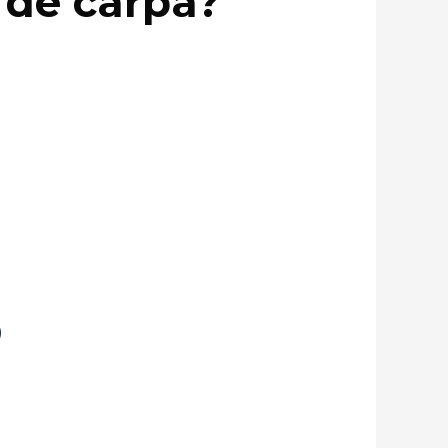
 de carpa?
)