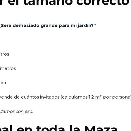
 el tamaño correcto
¿Será demasiado grande para mi jardín?”
tros
 metros
ior
ende de cuántos invitados (calculamos 1.2 m² por persona
udamos con eso.
al en toda la Maza