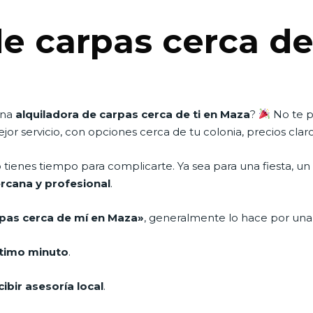
de carpas cerca d
una
alquiladora de carpas cerca de ti en Maza
?
No te pr
r servicio, con opciones cerca de tu colonia, precios cla
enes tiempo para complicarte. Ya sea para una fiesta, un 
ercana y profesional
.
rpas cerca de mí en Maza»
, generalmente lo hace por una 
ltimo minuto
.
ibir asesoría local
.