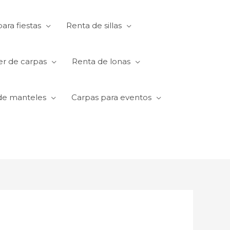
ara fiestas
Renta de sillas
er de carpas
Renta de lonas
de manteles
Carpas para eventos