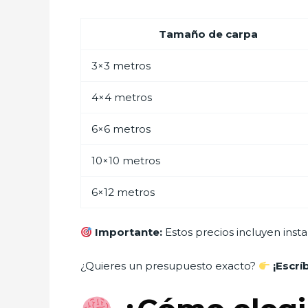
Tamaño de carpa
3×3 metros
4×4 metros
6×6 metros
10×10 metros
6×12 metros
Importante:
Estos precios incluyen instal
¿Quieres un presupuesto exacto?
¡Escr