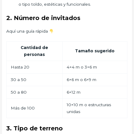
o tipo toldo, estéticas y funcionales.
2. Número de invitados
Aquí una guía rápida
Cantidad de
Tamaño sugerido
personas
Hasta 20
4×4 m o 3×6 m
30 a 50
6×6 m o 6×9 m
50 a 80
6×12 m
10×10 m o estructuras
Más de 100
unidas
3. Tipo de terreno