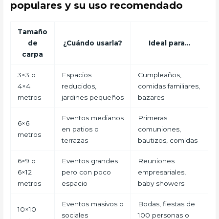
populares y su uso recomendado
Tamaño
de
¿Cuándo usarla?
Ideal para…
carpa
3×3 o
Espacios
Cumpleaños,
4×4
reducidos,
comidas familiares,
metros
jardines pequeños
bazares
Eventos medianos
Primeras
6×6
en patios o
comuniones,
metros
terrazas
bautizos, comidas
6×9 o
Eventos grandes
Reuniones
6×12
pero con poco
empresariales,
metros
espacio
baby showers
Eventos masivos o
Bodas, fiestas de
10×10
sociales
100 personas o