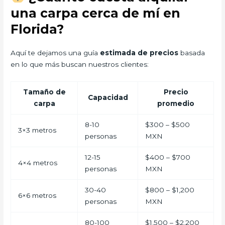
una carpa cerca de mí en
Florida?
Aquí te dejamos una guía
estimada de precios
basada
en lo que más buscan nuestros clientes:
Tamaño de
Precio
Capacidad
carpa
promedio
8-10
$300 – $500
3×3 metros
personas
MXN
12-15
$400 – $700
4×4 metros
personas
MXN
30-40
$800 – $1,200
6×6 metros
personas
MXN
80-100
$1,500 – $2,200