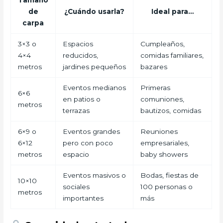
de
¿Cuándo usarla?
Ideal para…
carpa
3×3 o
Espacios
Cumpleaños,
4×4
reducidos,
comidas familiares,
metros
jardines pequeños
bazares
Eventos medianos
Primeras
6×6
en patios o
comuniones,
metros
terrazas
bautizos, comidas
6×9 o
Eventos grandes
Reuniones
6×12
pero con poco
empresariales,
metros
espacio
baby showers
Eventos masivos o
Bodas, fiestas de
10×10
sociales
100 personas o
metros
importantes
más