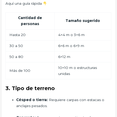
Aquí una guía rápida
Cantidad de
Tamaño sugerido
personas
Hasta 20
4×4 m o 3×6 m
30 a 50
6×6 m o 6×9 m
50 a 80
6×12 m
10×10 m o estructuras
Más de 100
unidas
3. Tipo de terreno
Césped o tierra:
Requiere carpas con estacas o
anclajes pesados.