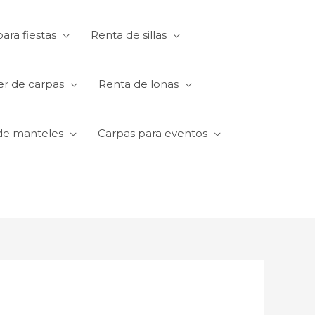
ara fiestas
Renta de sillas
er de carpas
Renta de lonas
de manteles
Carpas para eventos