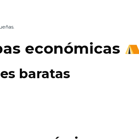
queñas.
rpas económicas
es baratas