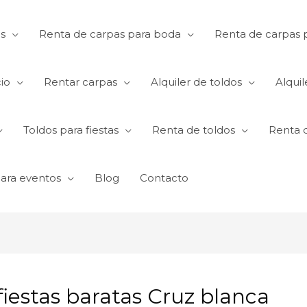
s
Renta de carpas para boda
Renta de carpas p
io
Rentar carpas
Alquiler de toldos
Alquil
Toldos para fiestas
Renta de toldos
Renta 
para eventos
Blog
Contacto
fiestas baratas Cruz blanca