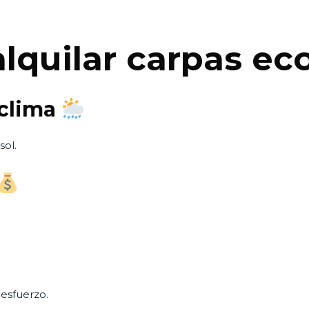
alquilar carpas e
 clima
sol.
esfuerzo.