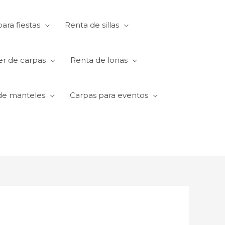
ara fiestas
Renta de sillas
er de carpas
Renta de lonas
de manteles
Carpas para eventos