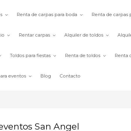
s
Renta de carpas para boda
Renta de carpas p
io
Rentar carpas
Alquiler de toldos
Alquil
Toldos para fiestas
Renta de toldos
Renta 
para eventos
Blog
Contacto
 eventos San Angel