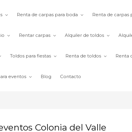
s
Renta de carpas para boda
Renta de carpas p
io
Rentar carpas
Alquiler de toldos
Alquil
Toldos para fiestas
Renta de toldos
Renta 
para eventos
Blog
Contacto
ventos Colonia del Valle