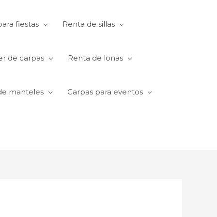
ara fiestas
Renta de sillas
er de carpas
Renta de lonas
de manteles
Carpas para eventos