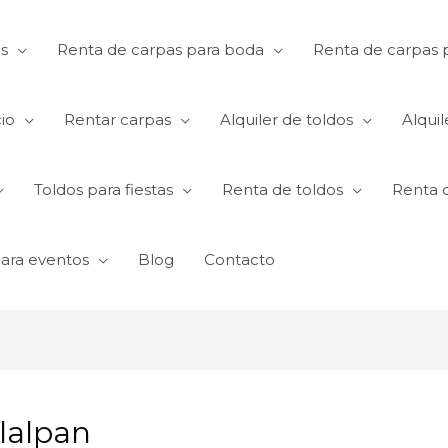
s
Renta de carpas para boda
Renta de carpas p
io
Rentar carpas
Alquiler de toldos
Alquil
Toldos para fiestas
Renta de toldos
Renta 
para eventos
Blog
Contacto
lalpan