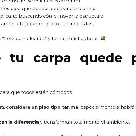
terreno (no se volará ni con viento).
ntes para que puedas decorar con calma.
mplicarte buscando cómo mover la estructura.
ue armes el paquete exacto que necesitas.
 el “Feliz cumpleaños” y tomar muchas fotos.
e tu carpa quede p
 para que todos estén cómodos.
ra,
considera un piso tipo tarima
, especialmente si habrá 
cen la diferencia
y transforman totalmente el ambiente.