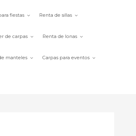
ara fiestas
Renta de sillas
er de carpas
Renta de lonas
de manteles
Carpas para eventos